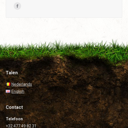
Find us on:
Facebook
page
opens
in
new
window
Talen
Nederlands
English
Contact
Telefoon
+32 477 49 82 31