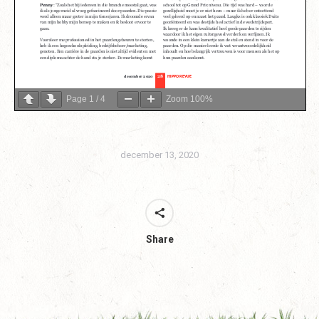
Page
1
/
4
Zoom
100%
december 13, 2020
Share